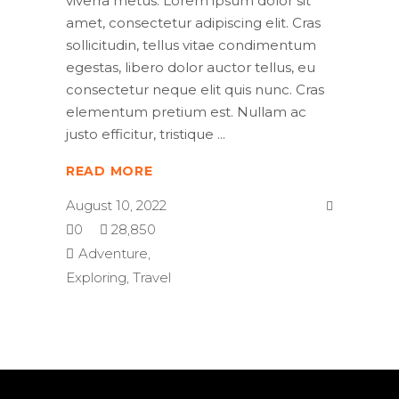
viverra metus. Lorem ipsum dolor sit
amet, consectetur adipiscing elit. Cras
sollicitudin, tellus vitae condimentum
egestas, libero dolor auctor tellus, eu
consectetur neque elit quis nunc. Cras
elementum pretium est. Nullam ac
justo efficitur, tristique
READ MORE
August 10, 2022
0
28,850
Adventure
,
Exploring
,
Travel